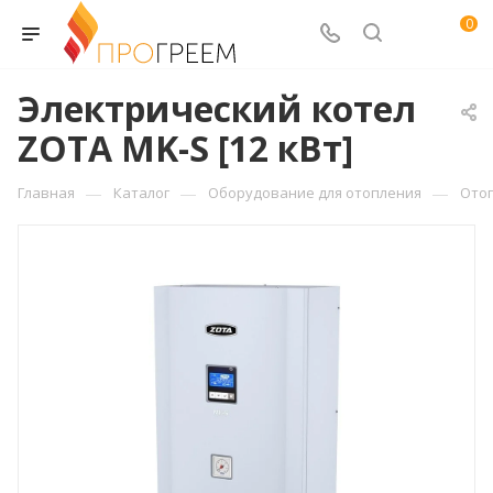
0
Электрический котел
ZOTA MK-S [12 кВт]
—
—
—
Главная
Каталог
Оборудование для отопления
Ото