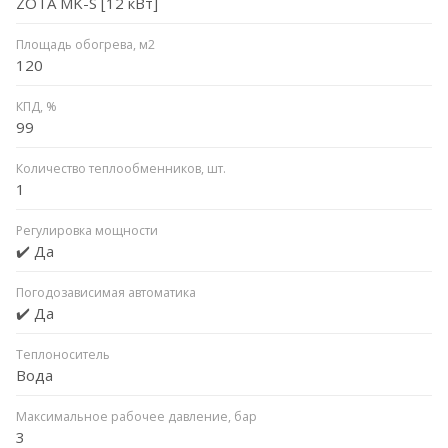
ZOTA MK-S [12 кВт]
Площадь обогрева, м2
120
КПД, %
99
Количество теплообменников, шт.
1
Регулировка мощности
✔️ Да
Погодозависимая автоматика
✔️ Да
Теплоноситель
Вода
Максимальное рабочее давление, бар
3