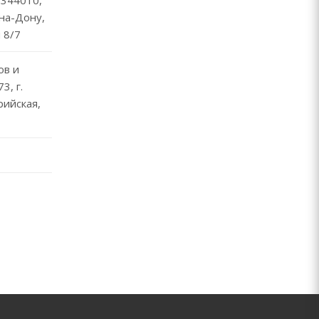
-на-Дону,
 8/7
ов и
3, г.
рийская,