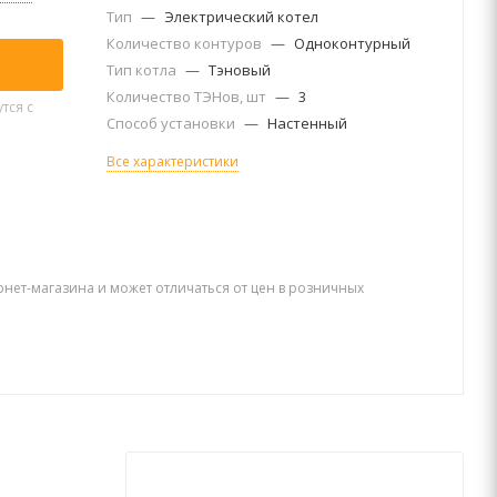
Тип
—
Электрический котел
Количество контуров
—
Одноконтурный
Тип котла
—
Тэновый
Количество ТЭНов, шт
—
3
тся с
Способ установки
—
Настенный
Все характеристики
рнет-магазина и может отличаться от цен в розничных