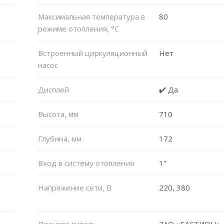
Максимальная температура в
80
режиме отопления, °C
Встроенный циркуляционный
Нет
насос
Дисплей
✔️ Да
Высота, мм
710
Глубина, мм
172
Вход в систему отопления
1"
Напряжение сети, В
220, 380
Производитель
ЗАО «БАСТИОН», 