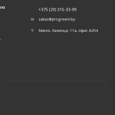
ЛЮ
+375 (29) 315-33-99
zakaz@progreem.by
Минск, Казинца, 11а, офис А204
т