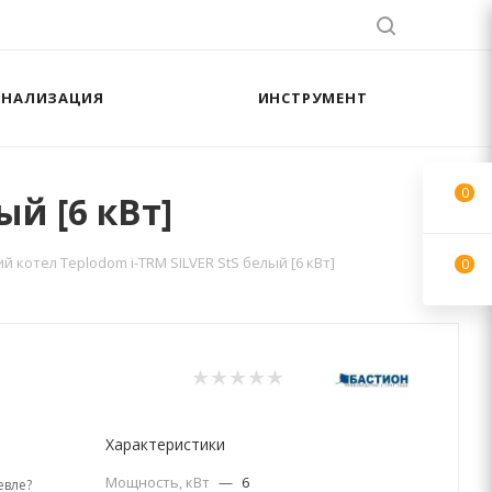
АНАЛИЗАЦИЯ
ИНСТРУМЕНТ
0
ый [6 кВт]
 котел Teplodom i-TRM SILVER StS белый [6 кВт]
0
Характеристики
Мощность, кВт
—
6
вле?