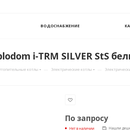
ВОДОСНАБЖЕНИЕ
К
odom i-TRM SILVER StS бел
—
—
Отопительные котлы
Электрические котлы
Электрический
По запросу
Нашли деше
Нет в наличии