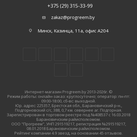
+375 (29) 315-33-99
zakaz@progreem.by
Минск, Казинца, 11а, офис А204
Интернет-магазин Progreem.by 2013-2026г. ©
Режим работы: онлайн-заказ: круглосуточно; оператор: пн-пт:
09:00-18:00, сб-вс: выходной.
Юр. адрес: 225357, Брестская обл., Барановичский р-н.,
Подгорновский с/с, 388, 0,7 км. севернее аг. Подгорная.
Зарегистрирован в торговом реестре под №408537 с 16.03.2018
Барановичским райисполкомом.
ООО "Прогреем", УНП 291519217, регистрация №291519217,
08.01.2018 Барановичским райисполкомом.
Рейтинг компании 4.9 звезд, на основании 45 отзывов.