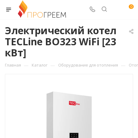
0
Электрический котел
TECLine BO323 WiFi [23
кВт]
—
—
—
Главная
Каталог
Оборудование для отопления
Ото