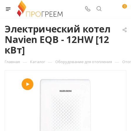
0
Электрический котел
Navien EQB - 12HW [12
кВт]
—
—
—
Главная
Каталог
Оборудование для отопления
Ото