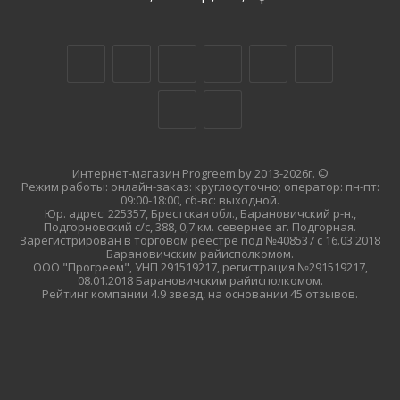
Интернет-магазин Progreem.by 2013-2026г. ©
Режим работы: онлайн-заказ: круглосуточно; оператор: пн-пт:
09:00-18:00, сб-вс: выходной.
Юр. адрес: 225357, Брестская обл., Барановичский р-н.,
Подгорновский с/с, 388, 0,7 км. севернее аг. Подгорная.
Зарегистрирован в торговом реестре под №408537 с 16.03.2018
Барановичским райисполкомом.
ООО "Прогреем", УНП 291519217, регистрация №291519217,
08.01.2018 Барановичским райисполкомом.
Рейтинг компании 4.9 звезд, на основании 45 отзывов.