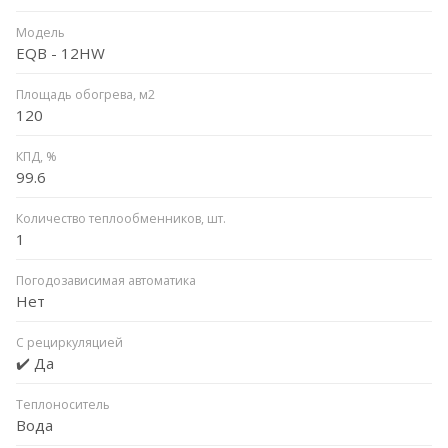
Модель
EQB - 12HW
Площадь обогрева, м2
120
КПД, %
99.6
Количество теплообменников, шт.
1
Погодозависимая автоматика
Нет
С рециркуляцией
✔️ Да
Теплоноситель
Вода