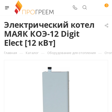
0
Электрический котел
МАЯК КОЭ-12 Digit
Elect [12 кВт]
—
—
—
Главная
Каталог
Оборудование для отопления
Ото