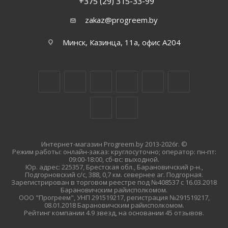
+375 (29) 315-33-99
zakaz@progreem.by
Минск, Казинца, 11а, офис А204
Интернет-магазин Progreem.by 2013-2026г. ©
Режим работы: онлайн-заказ: круглосуточно; оператор: пн-пт:
09:00-18:00, сб-вс: выходной.
Юр. адрес: 225357, Брестская обл., Барановичский р-н.,
Подгорновский с/с, 388, 0,7 км. севернее аг. Подгорная.
Зарегистрирован в торговом реестре под №408537 с 16.03.2018
Барановичским райисполкомом.
ООО "Прогреем", УНП 291519217, регистрация №291519217,
08.01.2018 Барановичским райисполкомом.
Рейтинг компании 4.9 звезд, на основании 45 отзывов.