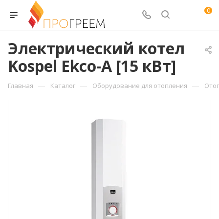
0
Электрический котел
Kospel Ekco-A [15 кВт]
—
—
—
Главная
Каталог
Оборудование для отопления
Ото