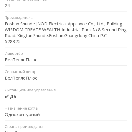
24
Производитель
Foshan Shunde JNOD Electrical Appliance Co., Ltd., Building.
WISDOM CREATE WEALTH Industrial Park. №.8 Second Ring
Road. Xingtan.Shunde.Foshan.Guangdong.China P.C. :
528325.
Импортёр
БелТеплоПлюс
Сервисный центр
БелТеплоПлюс
Дистанционное управление
✔️ Да
Назначение котла
Одноконтурный
Страна производства