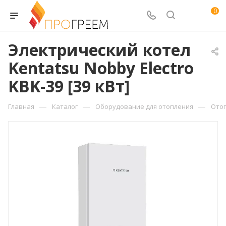
0
Электрический котел
Kentatsu Nobby Electro
KBK-39 [39 кВт]
—
—
—
Главная
Каталог
Оборудование для отопления
Ото