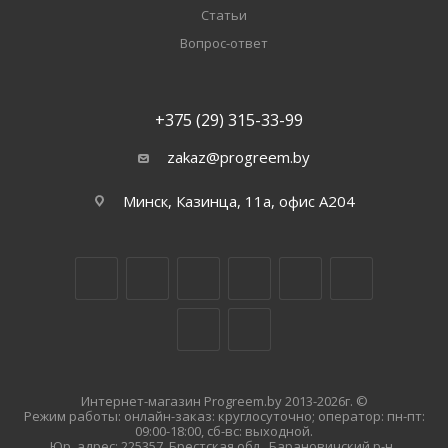
Статьи
Вопрос-ответ
+375 (29) 315-33-99
zakaz@progreem.by
Минск, Казинца, 11а, офис А204
Интернет-магазин Progreem.by 2013-2026г. ©
Режим работы: онлайн-заказ: круглосуточно; оператор: пн-пт:
09:00-18:00, сб-вс: выходной.
Юр. адрес: 225357, Брестская обл., Барановичский р-н.,