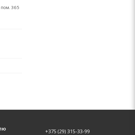
 пом. 365
ЛЮ
+375 (29) 315-33-99