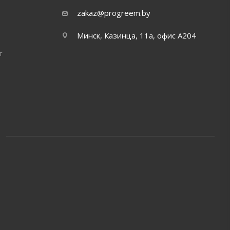
zakaz@progreem.by
Минск, Казинца, 11а, офис А204
т