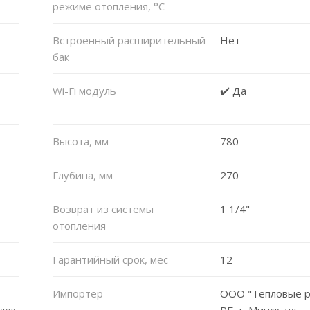
режиме отопления, °C
Встроенный расширительный
Нет
бак
Wi-Fi модуль
✔️ Да
Высота, мм
780
Глубина, мм
270
Возврат из системы
1 1/4"
отопления
Гарантийный срок, мес
12
Импортёр
ООО "Тепловые р
лек
РБ, г. Минск, ул.