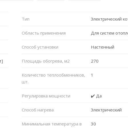
Тип
Электрический ко
Область применения
Для систем отоп
Способ установки
Настенный
т]
Площадь обогрева, м2
270
Количество теплообменников,
1
шт.
Регулировка мощности
✔️ Да
Способ нагрева
Электрический
Минимальная температура в
30