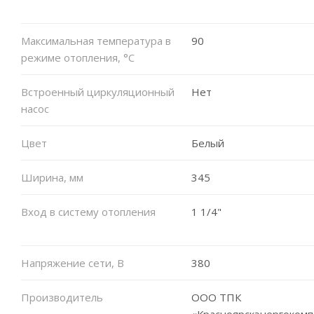
Максимальная температура в
90
режиме отопления, °C
Встроенный циркуляционный
Нет
насос
Цвет
Белый
Ширина, мм
345
Вход в систему отопления
1 1/4"
Напряжение сети, В
380
Производитель
ООО ТПК
«Красноярскэнергокомп