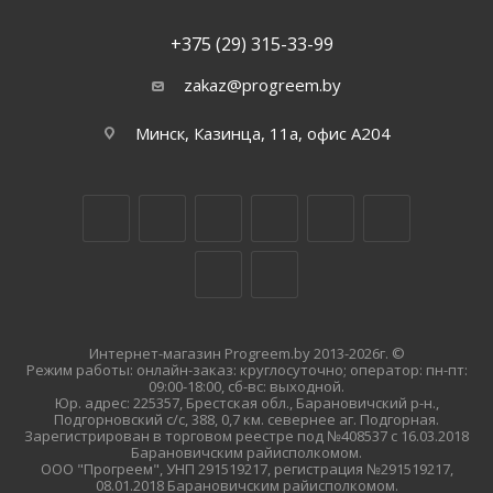
+375 (29) 315-33-99
zakaz@progreem.by
Минск, Казинца, 11а, офис А204
Интернет-магазин Progreem.by 2013-2026г. ©
Режим работы: онлайн-заказ: круглосуточно; оператор: пн-пт:
09:00-18:00, сб-вс: выходной.
Юр. адрес: 225357, Брестская обл., Барановичский р-н.,
Подгорновский с/с, 388, 0,7 км. севернее аг. Подгорная.
Зарегистрирован в торговом реестре под №408537 с 16.03.2018
Барановичским райисполкомом.
ООО "Прогреем", УНП 291519217, регистрация №291519217,
08.01.2018 Барановичским райисполкомом.