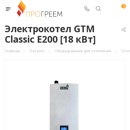
0
Электрокотел GTM
Classic E200 [18 кВт]
—
—
—
Главная
Каталог
Оборудование для отопления
Ото