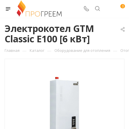
0
Электрокотел GTM
Classic E100 [6 кВт]
—
—
—
Главная
Каталог
Оборудование для отопления
Ото