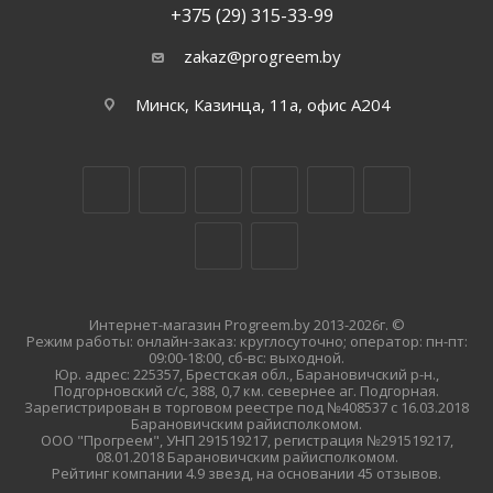
+375 (29) 315-33-99
zakaz@progreem.by
Минск, Казинца, 11а, офис А204
Интернет-магазин Progreem.by 2013-2026г. ©
Режим работы: онлайн-заказ: круглосуточно; оператор: пн-пт:
09:00-18:00, сб-вс: выходной.
Юр. адрес: 225357, Брестская обл., Барановичский р-н.,
Подгорновский с/с, 388, 0,7 км. севернее аг. Подгорная.
Зарегистрирован в торговом реестре под №408537 с 16.03.2018
Барановичским райисполкомом.
ООО "Прогреем", УНП 291519217, регистрация №291519217,
08.01.2018 Барановичским райисполкомом.
Рейтинг компании 4.9 звезд, на основании 45 отзывов.