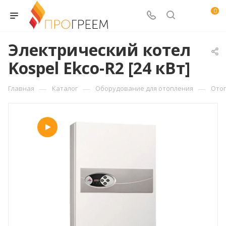
0
Электрический котел
Kospel Ekco-R2 [24 кВт]
—
—
—
Главная
Каталог
Оборудование для отопления
Ото