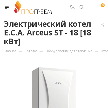
0
Электрический котел
E.C.A. Arceus ST - 18 [18
кВт]
—
—
—
Главная
Каталог
Оборудование для отопления
Ото