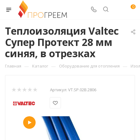
0
Теплоизоляция Valtec
Супер Протект 28 мм
синяя, в отрезках
—
—
—
Главная
Каталог
Оборудование для отопления
Изол
Артикул:
VT.SP.02B.2806