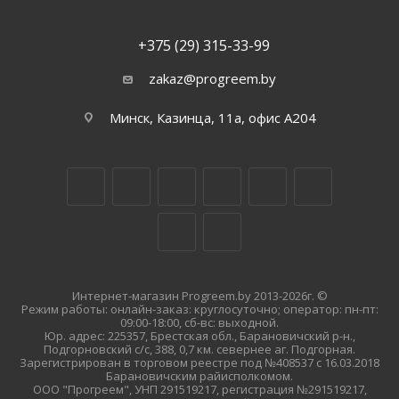
+375 (29) 315-33-99
zakaz@progreem.by
Минск, Казинца, 11а, офис А204
Интернет-магазин Progreem.by 2013-2026г. ©
Режим работы: онлайн-заказ: круглосуточно; оператор: пн-пт:
09:00-18:00, сб-вс: выходной.
Юр. адрес: 225357, Брестская обл., Барановичский р-н.,
Подгорновский с/с, 388, 0,7 км. севернее аг. Подгорная.
Зарегистрирован в торговом реестре под №408537 с 16.03.2018
Барановичским райисполкомом.
ООО "Прогреем", УНП 291519217, регистрация №291519217,