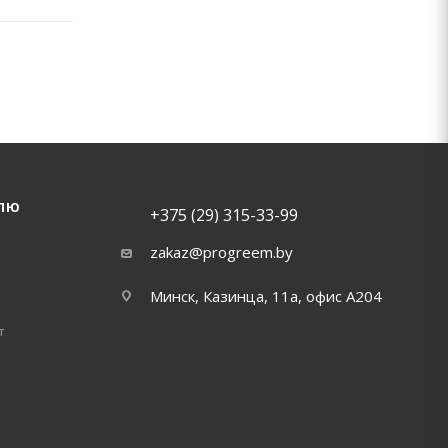
ЛЮ
+375 (29) 315-33-99
zakaz@progreem.by
Минск, Казинца, 11а, офис А204
т