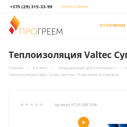
+375 (29) 315-33-99
ЗАКАЗАТЬ ЗВОНОК
ОТОПЛЕНИЕ
Теплоизоляция Valtec Су
—
—
—
Главная
Каталог
Оборудование для отопления
Теплоизоляция Valtec Супер Протект 15 мм синяя, в отрезках
Артикул:
VT.SP.02B.1506