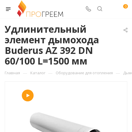
0
Удлинительный
элемент дымохода
Buderus AZ 392 DN
60/100 L=1500 мм
—
—
—
Главная
Каталог
Оборудование для отопления
Дым