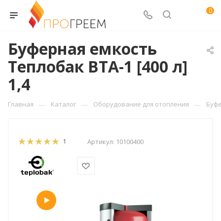
0
Буферная емкость
Теплобак ВТА-1 [400 л]
1,4
—
—
—
Главная
Каталог
Оборудование для отопления
Буф
1
Артикул:
10100400