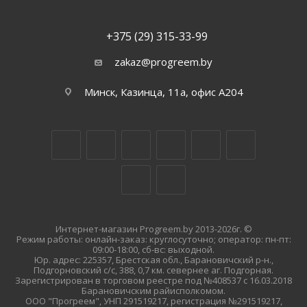
+375 (29) 315-33-99
zakaz@progreem.by
Минск, Казинца, 11а, офис А204
Интернет-магазин Progreem.by 2013-2026г. ©
Режим работы: онлайн-заказ: круглосуточно; оператор: пн-пт:
09:00-18:00, сб-вс: выходной.
Юр. адрес: 225357, Брестская обл., Барановичский р-н.,
Подгорновский с/с, 388, 0,7 км. севернее аг. Подгорная.
Зарегистрирован в торговом реестре под №408537 с 16.03.2018
Барановичским райисполкомом.
ООО "Прогреем", УНП 291519217, регистрация №291519217,