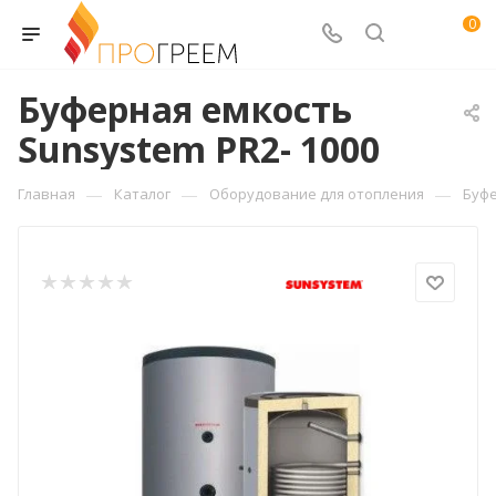
0
Буферная емкость
Sunsystem PR2- 1000
—
—
—
Главная
Каталог
Оборудование для отопления
Буф