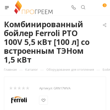
0
Комбинированный
бойлер Ferroli PTO
100V 5,5 кВт [100 л] со
встроенным ТЭНом
1,5 кВт
—
—
—
Главная
Каталог
Оборудование для отопления
Бойл
Артикул:
GRN17WVA