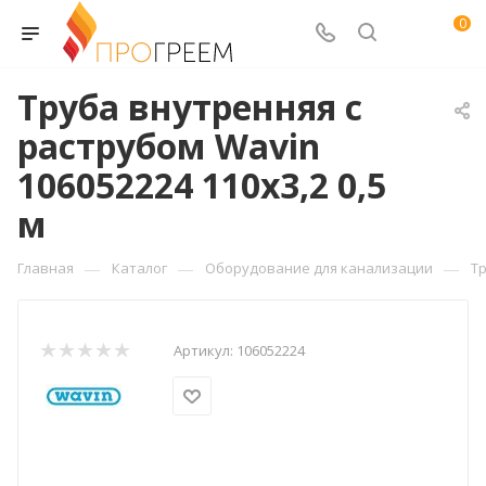
0
Труба внутренняя с
раструбом Wavin
106052224 110x3,2 0,5
м
—
—
—
Главная
Каталог
Оборудование для канализации
Т
Артикул:
106052224