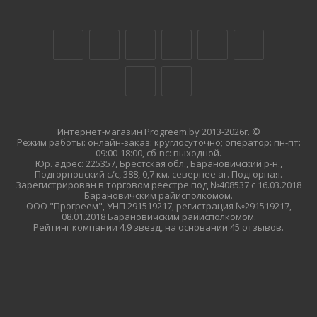
Интернет-магазин Progreem.by 2013-2026г. ©
Режим работы: онлайн-заказ: круглосуточно; оператор: пн-пт:
09:00-18:00, сб-вс: выходной.
Юр. адрес: 225357, Брестская обл., Барановичский р-н.,
Подгорновский с/с, 388, 0,7 км. севернее аг. Подгорная.
Зарегистрирован в торговом реестре под №408537 с 16.03.2018
Барановичским райисполкомом.
ООО "Прогреем", УНП 291519217, регистрация №291519217,
08.01.2018 Барановичским райисполкомом.
Рейтинг компании 4.9 звезд, на основании 45 отзывов.