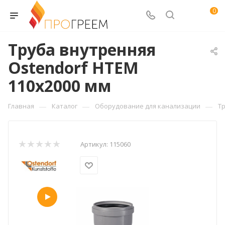
0
Труба внутренняя
Ostendorf HTEM
110x2000 мм
—
—
—
Главная
Каталог
Оборудование для канализации
Т
Артикул:
115060