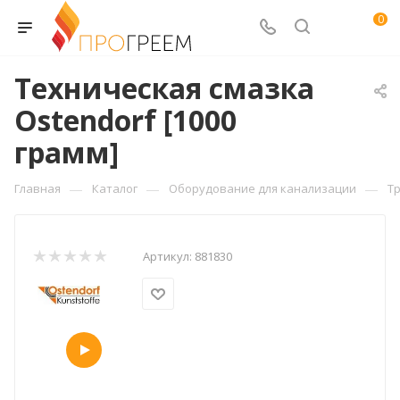
0
Техническая смазка
Ostendorf [1000
грамм]
—
—
—
Главная
Каталог
Оборудование для канализации
Т
Артикул:
881830