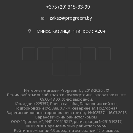
+375 (29) 315-33-99
zakaz@progreem.by
Минск, Казинца, 11а, офис А204
Интернет-магазин Progreem.by 2013-2026г. ©
Режим работы: онлайн-заказ: круглосуточно; оператор: пн-пт:
09:00-18:00, сб-вс: выходной.
Юр. адрес: 225357, Брестская обл., Барановичский р-н.,
Подгорновский с/с, 388, 0,7 км. севернее аг. Подгорная.
Зарегистрирован в торговом реестре под №408537 с 16.03.2018
Барановичским райисполкомом.
ООО "Прогреем", УНП 291519217, регистрация №291519217,
08.01.2018 Барановичским райисполкомом.
Рейтинг компании 4.9 звезд, на основании 45 отзывов.