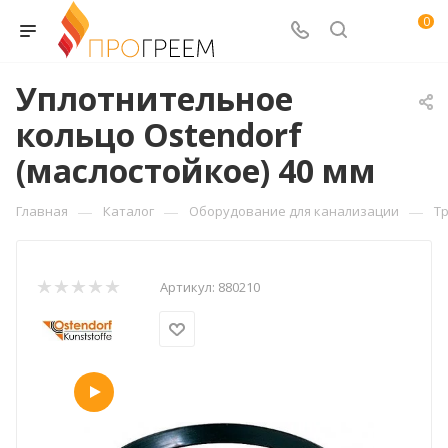
0
Уплотнительное
кольцо Ostendorf
(маслостойкое) 40 мм
—
—
—
Главная
Каталог
Оборудование для канализации
Т
Артикул:
880210