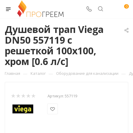
0
Душевой трап Viega
DN50 557119 с
решеткой 100х100,
хром [0.6 л/с]
—
—
—
Главная
Каталог
Оборудование для канализации
Д
Артикул:
557119