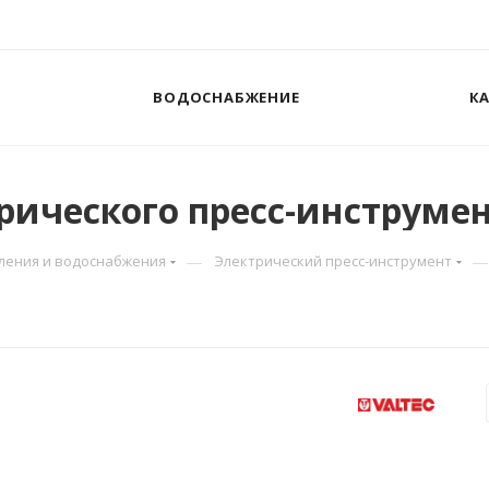
ВОДОСНАБЖЕНИЕ
К
трического пресс-инструме
—
—
пления и водоснабжения
Электрический пресс-инструмент