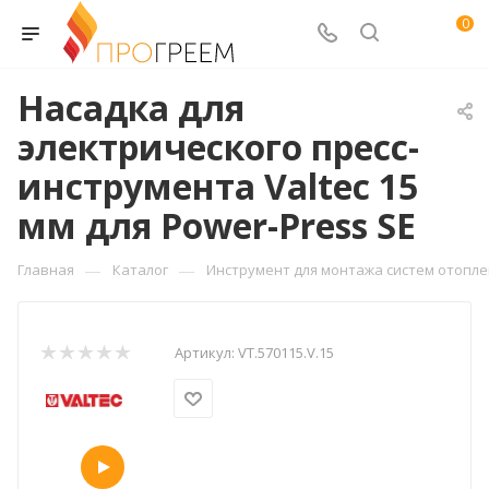
0
Насадка для
электрического пресс-
инструмента Valtec 15
мм для Power-Press SЕ
—
—
Главная
Каталог
Инструмент для монтажа систем отопл
Артикул:
VT.570115.V.15