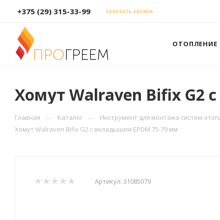
+375 (29) 315-33-99
ЗАКАЗАТЬ ЗВОНОК
ОТОПЛЕНИЕ
Хомут Walraven Bifix G2
—
—
Главная
Каталог
Инструмент для монтажа систем ото
Хомут Walraven Bifix G2 с вкладышем EPDM 75-79 мм
Артикул:
31085079