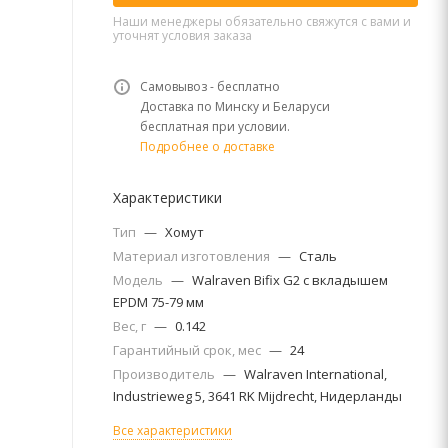
Наши менеджеры обязательно свяжутся с вами и
уточнят условия заказа
Самовывоз - бесплатно
Доставка по Минску и Беларуси
бесплатная при условии.
Подробнее о доставке
Характеристики
Тип
—
Хомут
Материал изготовления
—
Сталь
Модель
—
Walraven Bifix G2 с вкладышем
EPDM 75-79 мм
Вес, г
—
0.142
Гарантийный срок, мес
—
24
Производитель
—
Walraven International,
Industrieweg 5, 3641 RK Mijdrecht, Нидерланды
Все характеристики