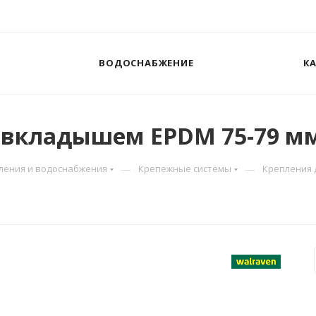
ВОДОСНАБЖЕНИЕ
К
 с вкладышем EPDM 75-79 м
—
—
пления и водоснабжения
Крепежные системы
Крепления 