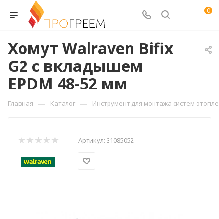
0
Хомут Walraven Bifix
G2 с вкладышем
EPDM 48-52 мм
—
—
Главная
Каталог
Инструмент для монтажа систем отопл
Артикул:
31085052